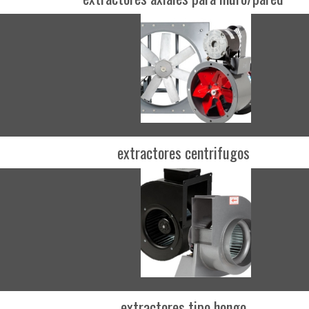
extractores centrifugos
extractores tipo hongo