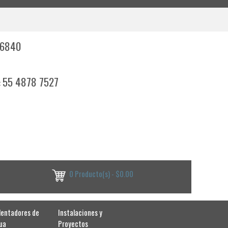
 6840
55 4878 7527
:
0 Producto(s) - $0.00
lentadores de
Instalaciones y
ua
Proyectos