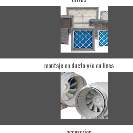
montaje en ducto y/o en linea
accesorios