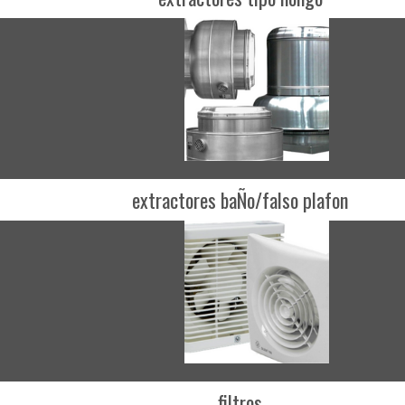
extractores baÑo/falso plafon
filtros