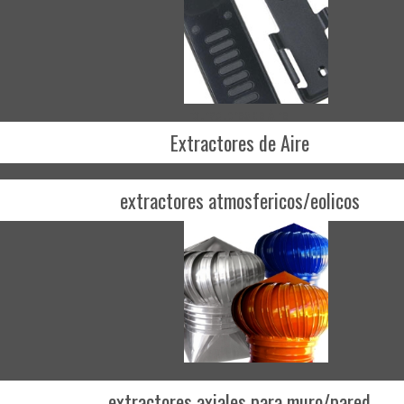
Extractores de Aire
Extractores de Aire
extractores atmosfericos/eolicos
extractores axiales para muro/pared