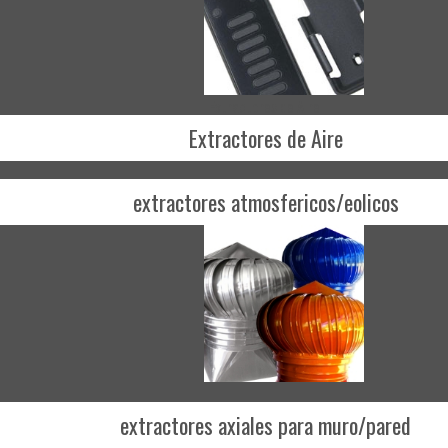
Extractores de Aire
Extractores de Aire
extractores atmosfericos/eolicos
extractores axiales para muro/pared