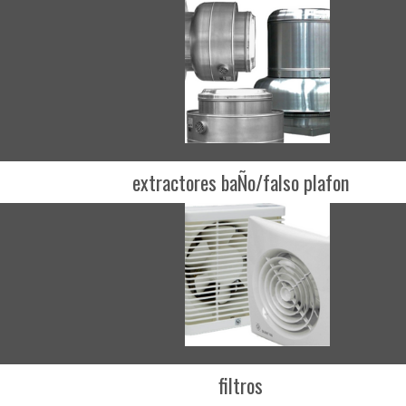
extractores baÑo/falso plafon
filtros