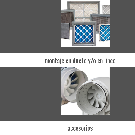
montaje en ducto y/o en linea
accesorios