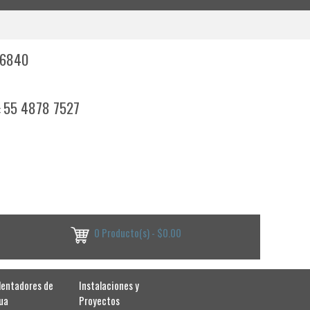
 6840
55 4878 7527
:
0 Producto(s) - $0.00
lentadores de
Instalaciones y
ua
Proyectos